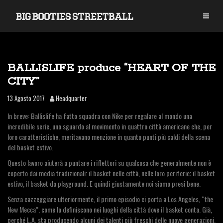
S
k
i
p
t
o
BALLISLIFE produce “HEART OF THE
c
o
CITY”
n
13 Agosto 2017
Headquarter
t
e
In breve: Ballislife ha fatto squadra con Nike per regalare al mondo una
n
incredibile serie, uno sguardo al movimento in quattro città americane che, per
t
loro caratteristiche, meritavano menzione in quanto punti più caldi della scena
del basket estivo.
Questo lavoro aiuterà a puntare i riflettori su qualcosa che generalmente non è
coperto dai media tradizionali: il basket nelle città, nelle loro periferie; il basket
estivo, il basket da playground. E quindi giustamente noi siamo presi bene.
Senza cazzeggiare ulteriormente, il primo episodio ci porta a Los Angeles, “the
New Mecca”, come la definiscono nei luoghi della città dove il basket conta. Già,
perché L.A. sta producendo alcuni dei talenti più freschi delle nuove generazioni,