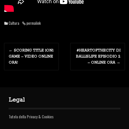
Cultura
permalink
P
←
SCORING TITLE 1ON1
#HEARTOFTHECITY DI
o
GAME – VIDEO ONLINE
BALLISLIFE EPISODIO 2
ORA!
– ONLINE ORA
→
s
t
n
Legal
a
v
Tutela della Privacy & Cookies
i