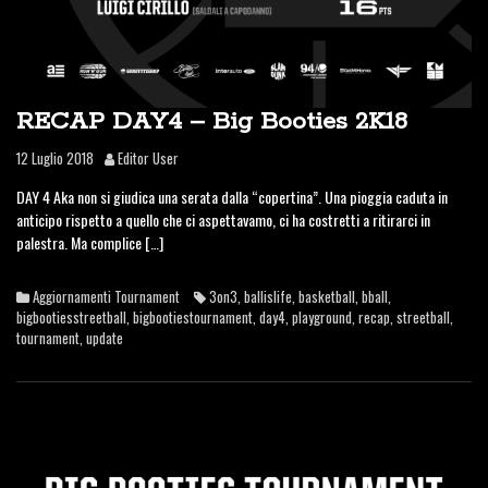
RECAP DAY4 – Big Booties 2K18
12 Luglio 2018
Editor User
DAY 4 Aka non si giudica una serata dalla “copertina”. Una pioggia caduta in
anticipo rispetto a quello che ci aspettavamo, ci ha costretti a ritirarci in
palestra. Ma complice […]
Aggiornamenti Tournament
3on3
,
ballislife
,
basketball
,
bball
,
bigbootiesstreetball
,
bigbootiestournament
,
day4
,
playground
,
recap
,
streetball
,
tournament
,
update