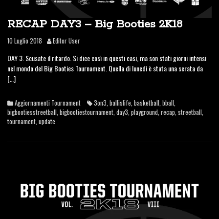
RECAP DAY3 – Big Booties 2K18
10 Luglio 2018
Editor User
DAY 3. Scusate il ritardo. Si dice così in questi casi, ma son stati giorni intensi
nel mondo del Big Booties Tournament. Quella di lunedì è stata una serata da
[…]
Aggiornamenti Tournament
3on3
,
ballislife
,
basketball
,
bball
,
bigbootiesstreetball
,
bigbootiestournament
,
day3
,
playground
,
recap
,
streetball
,
tournament
,
update