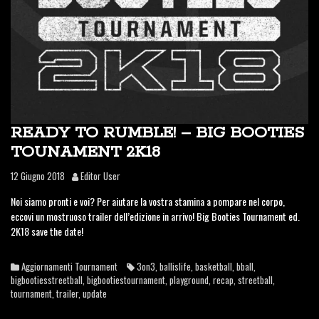
READY TO RUMBLE! – BIG BOOTIES
TOUNAMENT 2K18
12 Giugno 2018
Editor User
Noi siamo pronti e voi? Per aiutare la vostra stamina a pompare nel corpo,
eccovi un mostruoso trailer dell’edizione in arrivo! Big Booties Tournament ed.
2K18 save the date!
Aggiornamenti Tournament
3on3
,
ballislife
,
basketball
,
bball
,
bigbootiesstreetball
,
bigbootiestournament
,
playground
,
recap
,
streetball
,
tournament
,
trailer
,
update