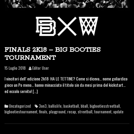
FINALS 2K18 – BIG BOOTIES
TOURNAMENT
15 Luglio 2018
Editor User
I vincitori dell’ edizione 2k18: HA LE TETTINE? Come si diceva… nome goliardico
gioco un Po meno… hanno minacciato il titolo sin da mesi prima del kickstart…
ed eccolo servito! […]
Uncategorized
3on3
,
ballislife
,
basketball
,
bball
,
bigbootiesstreetball
,
bigbootiestournament
,
finals
,
playground
,
recap
,
streetball
,
tournament
,
update