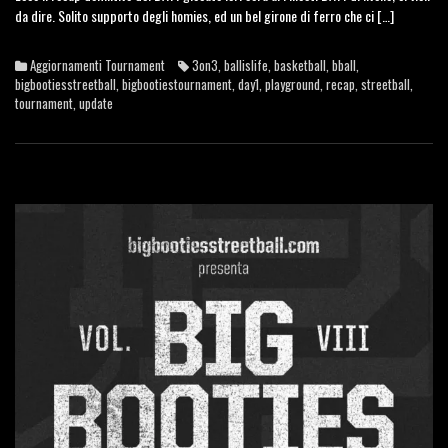
da dire. Solito supporto degli homies, ed un bel girone di ferro che ci […]
Aggiornamenti Tournament
3on3
,
ballislife
,
basketball
,
bball
,
bigbootiesstreetball
,
bigbootiestournament
,
day1
,
playground
,
recap
,
streetball
,
tournament
,
update