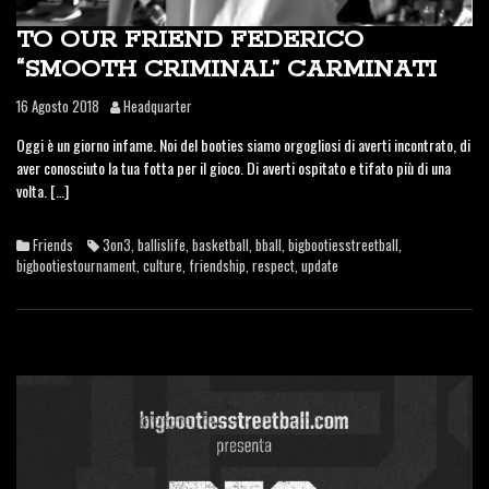
TO OUR FRIEND FEDERICO
“SMOOTH CRIMINAL” CARMINATI
16 Agosto 2018
Headquarter
Oggi è un giorno infame. Noi del booties siamo orgogliosi di averti incontrato, di
aver conosciuto la tua fotta per il gioco. Di averti ospitato e tifato più di una
volta. […]
Friends
3on3
,
ballislife
,
basketball
,
bball
,
bigbootiesstreetball
,
bigbootiestournament
,
culture
,
friendship
,
respect
,
update