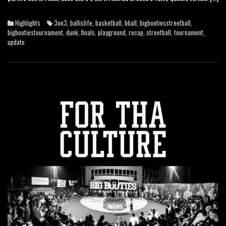
Highlights
3on3
,
ballislife
,
basketball
,
bball
,
bigbootiesstreetball
,
bigbootiestournament
,
dunk
,
finals
,
playground
,
recap
,
streetball
,
tournament
,
update