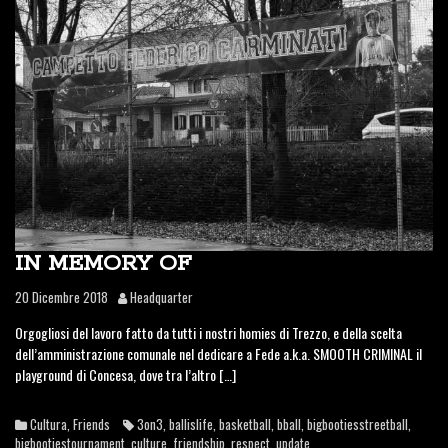
IN MEMORY OF
20 Dicembre 2018
Headquarter
Orgogliosi del lavoro fatto da tutti i nostri homies di Trezzo, e della scelta
dell’amministrazione comunale nel dedicare a Fede a.k.a. SMOOTH CRIMINAL il
playground di Concesa, dove tra l’altro […]
Cultura
,
Friends
3on3
,
ballislife
,
basketball
,
bball
,
bigbootiesstreetball
,
bigbootiestournament
,
culture
,
friendship
,
respect
,
update