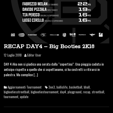
RECAP DAY4 – Big Booties 2K18
12 Luglio 2018
Editor User
DAY 4 Aka non si giudica una serata dalla “copertina”. Una pioggia caduta in
anticipo rispetto a quello che ci aspettavamo, ci ha costretti a ritirarci in
palestra. Ma complice […]
Aggiornamenti Tournament
3on3
,
ballislife
,
basketball
,
bball
,
bigbootiesstreetball
,
bigbootiestournament
,
day4
,
playground
,
recap
,
streetball
,
tournament
,
update