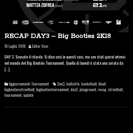
RECAP DAY3 – Big Booties 2K18
10 Luglio 2018
Editor User
DAY 3. Scusate il ritardo. Si dice così in questi casi, ma son stati giorni intensi
nel mondo del Big Booties Tournament. Quella di lunedì è stata una serata da
[…]
Aggiornamenti Tournament
3on3
,
ballislife
,
basketball
,
bball
,
bigbootiesstreetball
,
bigbootiestournament
,
day3
,
playground
,
recap
,
streetball
,
tournament
,
update