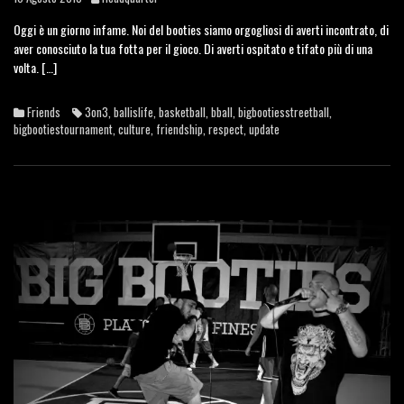
Oggi è un giorno infame. Noi del booties siamo orgogliosi di averti incontrato, di
aver conosciuto la tua fotta per il gioco. Di averti ospitato e tifato più di una
volta. […]
Friends
3on3
,
ballislife
,
basketball
,
bball
,
bigbootiesstreetball
,
bigbootiestournament
,
culture
,
friendship
,
respect
,
update