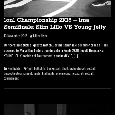
1on1 Championship 2K18 – 1ma
Semifinale: Slim Lillo VS Young Jelly
13 Novembre 2018
Editor User
Ci ricordiamo tutti di questo match… prima semifinale del mini-torneo di 1on1
powered by Verse One Federation durante le Finals 2K18. Nicolò Bosis a.k.a.
YOUNG JELLY, rookie del Tournament e anche di V1F, […]
Highlights
1on1
,
ballislife
,
basketball
,
bball
,
bigbootiesstreetball
,
bigbootiestournament
,
finals
,
highlights
,
playground
,
recap
,
streetball
,
tournament