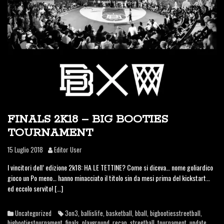
FINALS 2K18 – BIG BOOTIES
TOURNAMENT
15 Luglio 2018
Editor User
I vincitori dell’ edizione 2k18: HA LE TETTINE? Come si diceva… nome goliardico
gioco un Po meno… hanno minacciato il titolo sin da mesi prima del kickstart…
ed eccolo servito! […]
Uncategorized
3on3
,
ballislife
,
basketball
,
bball
,
bigbootiesstreetball
,
bigbootiestournament
,
finals
,
playground
,
recap
,
streetball
,
tournament
,
update