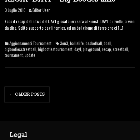
3 Luglio 2018
Editor User
Ecco il recap definitivo del DAY1 giocato ieri sera al Finest. DAY1 di livello, ci vien
da dire. Solito supporto degli homies, ed un bel girone di ferro che ci […]
Aggiornamenti Tournament
3on3
,
ballislife
,
basketball
,
bball
,
bigbootiesstreetball
,
bigbootiestournament
,
day1
,
playground
,
recap
,
streetball
,
tournament
,
update
P
←
OLDER POSTS
o
s
t
Legal