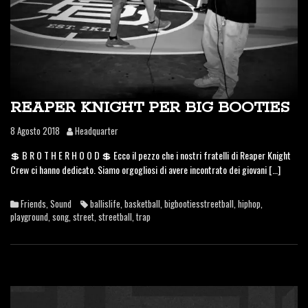
REAPER KNIGHT PER BIG BOOTIES
8 Agosto 2018
Headquarter
💲 B R O T H E R H O O D 💲 Ecco il pezzo che i nostri fratelli di Reaper Knight
Crew ci hanno dedicato. Siamo orgogliosi di avere incontrato dei giovani […]
Friends
,
Sound
ballislife
,
basketball
,
bigbootiesstreetball
,
hiphop
,
playground
,
song
,
street
,
streetball
,
trap